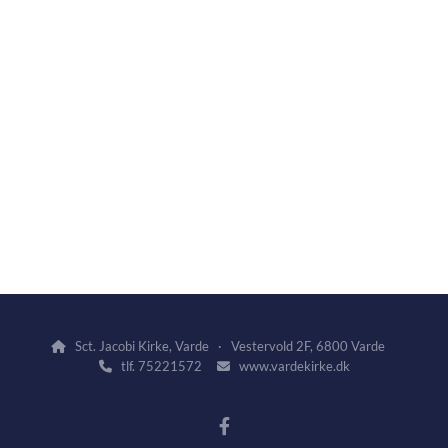
Sct. Jacobi Kirke, Varde · Vestervold 2F, 6800 Varde

tlf. 75221572
www.vardekirke.dk

