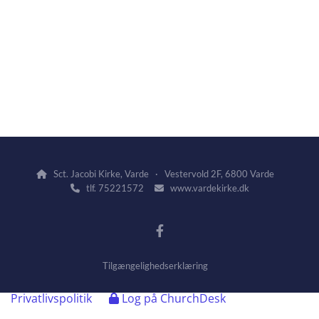
Sct. Jacobi Kirke, Varde · Vestervold 2F, 6800 Varde

tlf. 75221572
www.vardekirke.dk


Tilgængelighedserklæring
Privatlivspolitik
Log på ChurchDesk