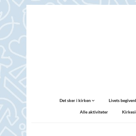
Det sker i kirken
Livets begive
Alle aktiviteter
Kirkes