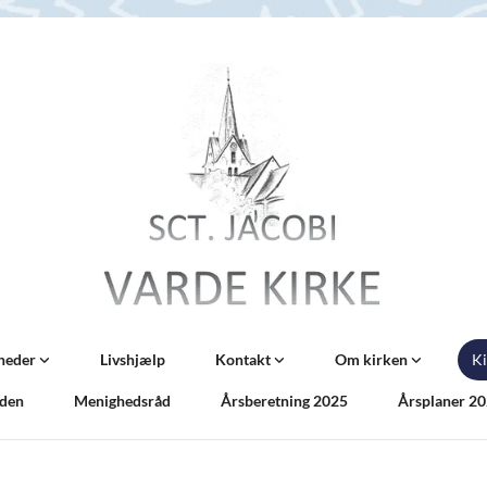
nheder
Livshjælp
Kontakt
Om kirken
Ki
iden
Menighedsråd
Årsberetning 2025
Årsplaner 2