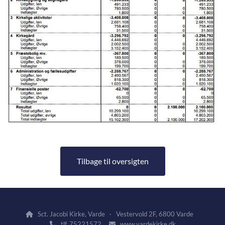
Tilbage til oversigten
Sct. Jacobi Kirke, Varde · Vestervold 2F, 6800 Varde

tlf. 75221572
www.vardekirke.dk

