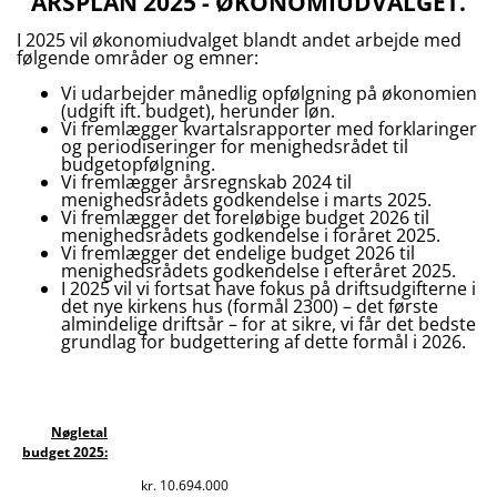
ÅRSPLAN 2025 - ØKONOMIUDVALGET.
I 2025 vil økonomiudvalget blandt andet arbejde med
følgende områder og emner:
Vi udarbejder månedlig opfølgning på økonomien
(udgift ift. budget), herunder løn.
Vi fremlægger kvartalsrapporter med forklaringer
og periodiseringer for menighedsrådet til
budgetopfølgning.
Vi fremlægger årsregnskab 2024 til
menighedsrådets godkendelse i marts 2025.
Vi fremlægger det foreløbige budget 2026 til
menighedsrådets godkendelse i foråret 2025.
Vi fremlægger det endelige budget 2026 til
menighedsrådets godkendelse i efteråret 2025.
I 2025 vil vi fortsat have fokus på driftsudgifterne i
det nye kirkens hus (formål 2300) – det første
almindelige driftsår – for at sikre, vi får det bedste
grundlag for budgettering af dette formål i 2026.
Nøgletal
budget 2025:
kr. 10.694.000