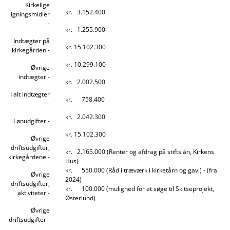
Kirkelige
kr. 3.152.400
ligningsmidler
-
kr. 1.255.900
Indtægter på
kr. 15.102.300
kirkegården -
kr. 10.299.100
Øvrige
indtægter -
kr. 2.002.500
I alt indtægter
kr. 758.400
-
kr. 2.042.300
Lønudgifter -
kr. 15.102.300
Øvrige
driftsudgifter,
kr. 2.165.000 (Renter og afdrag på stiftslån, Kirkens
kirkegårdene -
Hus)
kr. 550.000 (Råd i træværk i kirketårn og gavl) - (fra
Øvrige
2024)
driftsudgifter,
kr. 100.000 (mulighed for at søge til Skitseprojekt,
aktiviteter -
Østerlund)
Øvrige
driftsudgifter -