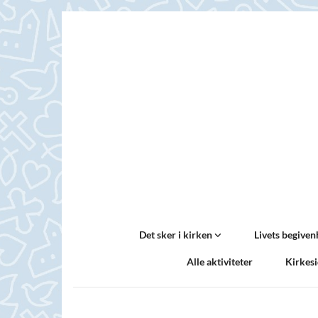
Det sker i kirken
Livets begive
Alle aktiviteter
Kirkes