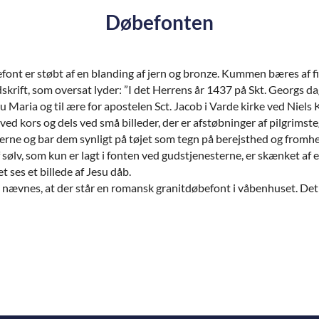
Døbefonten
font er støbt af en blanding af jern og bronze. Kummen bæres af 
dskrift, som oversat lyder: ”I det Herrens år 1437 på Skt. Georgs da
u Maria og til ære for apostelen Sct. Jacob i Varde kirke ved Niels
 ved kors og dels ved små billeder, der er afstøbninger af pilgrim
derne og bar dem synligt på tøjet som tegn på berejsthed og fromh
 sølv, som kun er lagt i fonten ved gudstjenesterne, er skænket af
t ses et billede af Jesu dåb.
 nævnes, at der står en romansk granitdøbefont i våbenhuset. Det e