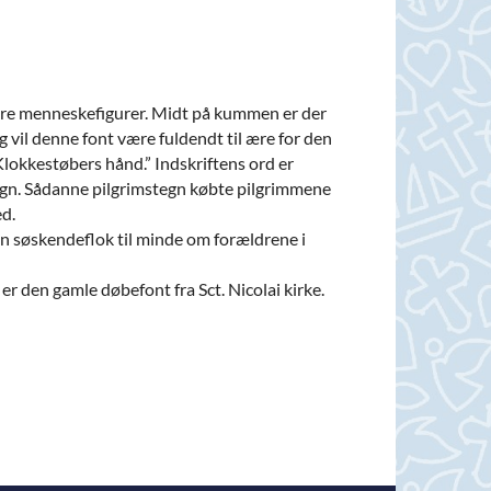
fire menneskefigurer. Midt på kummen er der
g vil denne font være fuldendt til ære for den
 Klokkestøbers hånd.” Indskriftens ord er
stegn. Sådanne pilgrimstegn købte pilgrimmene
ed.
 en søskendeflok til minde om forældrene i
r den gamle døbefont fra Sct. Nicolai kirke.