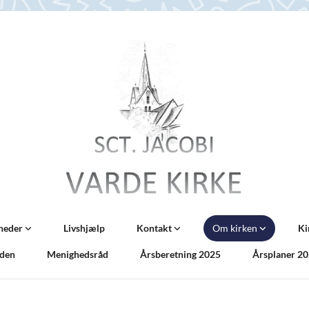
nheder
Livshjælp
Kontakt
Om kirken
Ki
iden
Menighedsråd
Årsberetning 2025
Årsplaner 2