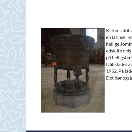
Kirkens døbe
en latinsk in
hellige Jomfr
adskilte dels
på helligste
Dåbsfadet af
1952. På fade
Det bør også