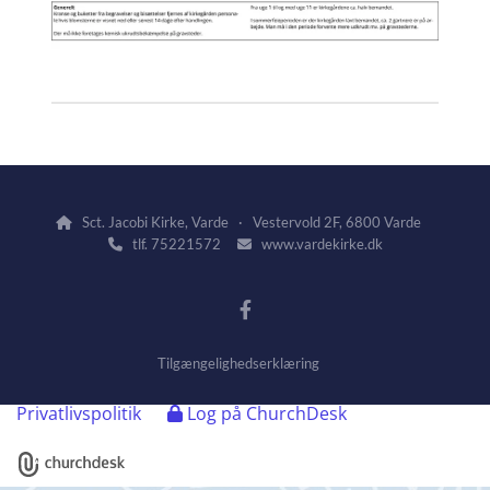
Sct. Jacobi Kirke, Varde · Vestervold 2F, 6800 Varde

tlf. 75221572
www.vardekirke.dk


Tilgængelighedserklæring
Privatlivspolitik
Log på ChurchDesk