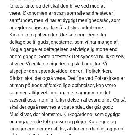
folkets kirke og det skal den blive ved med at
være. Økonomien er stram som alle andre steder i
samfundet, men vi har et dygtigt menighedsråd, som
arbejder seriøst og forstår at styre udgifterne.
Kirkelukning bliver der ikke tale om. Der er fin
deltagelse til gudstjenesterne, som vi har mange af.
Nogle gange er deltagelsen selvfølgelig større end
andre gange. Sorte præster? Det synes vi nu ikke selv,
at vi er. Vi er ikke enige teologisk. Langt fra. Vi
afspejler den spændevidde, der er i Folkekirken.
Sådan skal det også være. Det fine ved Folkekirken er,
at man på trods af forskellige opfattelser, kan være
sammen alligevel, fordi man er sammen om det
væsentligste, nemlig forkyndelsen af evangeliet. Og så
skal der også nævnes alt det andet, der går godt:
Musiklivet, der blomstrer. Kirkegårdene, som dygtige
og engagerede folk passer og plejer. Kordegne og
kirketjenere, der gør alt for, at der er ordentligt og pænt,