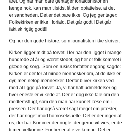
året. Og når man bare gentager forfaldshistorien
længe nok, kan man tilsidst få den opfattelse, at det
er sandheden. Det er det bare ikke. Og jeg gentager:
Folkekirken er ikke i forfald. Det går godt!! Det går
faktisk rigtig godt!!!
Og her den gode histore, som jounalisten ikke skriver:
Kirken ligger midt på torvet. Her har den ligget i mange
hundrede af år og været stedet, og her er folk kommet i
glæde og sorg. Som en rusisk forfatter engang sagde:
Kirken er der for at minde mennesker om, at de ikke er
dyr, men netop mennesker. Derfor bliver kirken ved
med at ligge på torvet. Ja, vi har haft udmeldelser og
hver eneste er vi kede af. Der er dog ikke tale om den
medlemsflugt, som den man har kunnet læse om i
pressen. Der har også været sagt meget om præster,
der har noget imod homoseksuelle. Det er der ingen af
os, der har. Kommer der nogle, der gerne vil vies, er de
tilmed velkomne. For her er alle velkomne. Det er