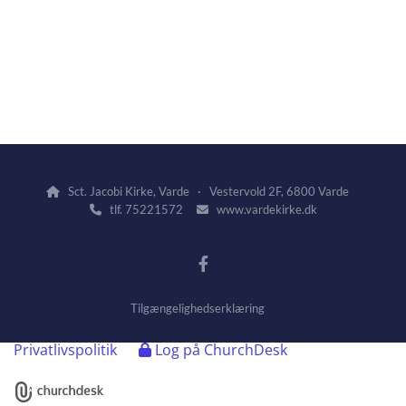
Sct. Jacobi Kirke, Varde · Vestervold 2F, 6800 Varde

tlf. 75221572
www.vardekirke.dk


Tilgængelighedserklæring
Privatlivspolitik
Log på ChurchDesk