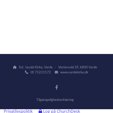
Sct. Jacobi Kirke, Varde · Vestervold 2F, 6800 Varde

tlf. 75221572
www.vardekirke.dk


Tilgængelighedserklæring
Privatlivspolitik
Log på ChurchDesk