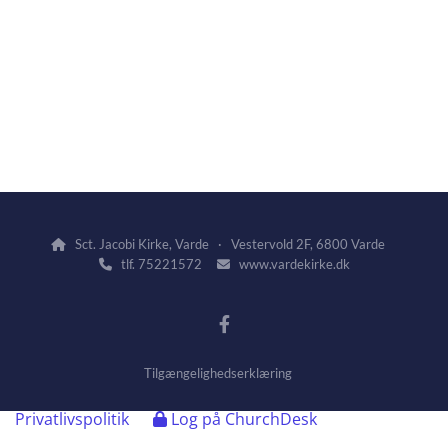
Sct. Jacobi Kirke, Varde · Vestervold 2F, 6800 Varde

tlf. 75221572
www.vardekirke.dk


Tilgængelighedserklæring
Privatlivspolitik
Log på ChurchDesk