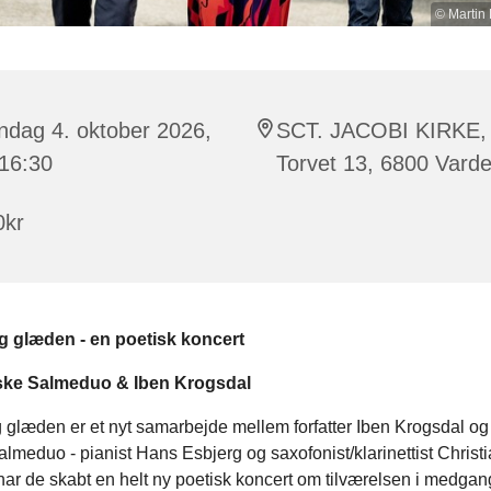
© Martin
ndag 4. oktober 2026,
SCT. JACOBI KIRKE,
 16:30
Torvet 13, 6800 Vard
0kr
 glæden - en poetisk koncert
ke Salmeduo & Iben Krogsdal
 glæden er et nyt samarbejde mellem forfatter Iben Krogsdal o
meduo - pianist Hans Esbjerg og saxofonist/klarinettist Christi
r de skabt en helt ny poetisk koncert om tilværelsen i medgan