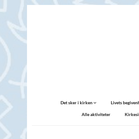
Det sker i kirken
Livets begive
Alle aktiviteter
Kirkes