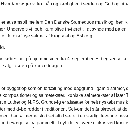
Hvordan søger vi tro, håb og kærlighed i verden og Gud og hin
 er et samspil mellem Den Danske Salmeduos musik og Iben K
r. Undervejs vil publikum blive inviteret til at synge med på e
e i form af nye salmer af Krogsdal og Esbjerg.
kr.
kan købes her på hjemmesiden fra 4. september. Et begrænset an
l salg i døren på koncertdagen.
 er bygget op som en fortælling med baggrund i gamle salmer, d
ye kompositioner og salmetekster. Ikoniske salmetekster af isæ
tin Luther og N.F.S. Grundtvig er afsættet for helt nyskabt musi
er med dybe rødder i traditionen. Selvom det står skrevet, at der 
olen, har salmerne stort set altid været i en stadig, levende bev
ne bevægelse fra gammelt til nyt, der vil være i fokus ved konce