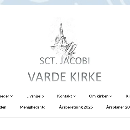
nheder
Livshjælp
Kontakt
Om kirken
Ki
iden
Menighedsråd
Årsberetning 2025
Årsplaner 2