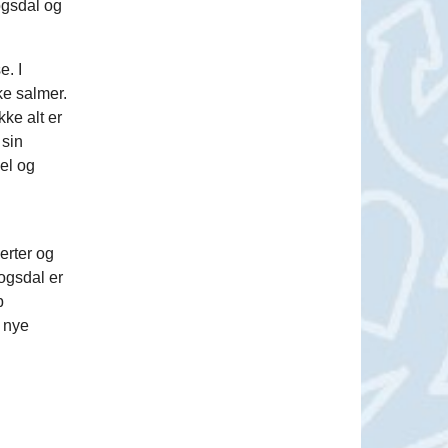
ogsdal og
e. I
ke salmer.
ke alt er
 sin
el og
erter og
ogsdal er
p
 nye