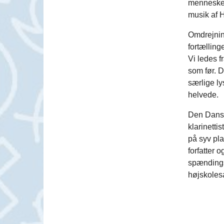
mennesket
musik af 
Omdrejning
fortælling
Vi ledes f
som før. D
særlige ly
helvede.
Den Dansk
klarinetti
på syv pla
forfatter 
spændingsf
højskoles