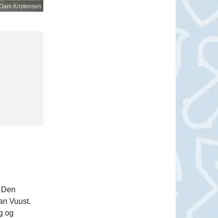
 Dam Kristensen
e
g Den
an Vuust.
g og