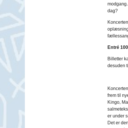
modgang. 
dag?
Koncerten
oplæsninge
fællessang
Entré 100
Billetter 
desuden ti
Koncerten
frem til n
Kingo, Mar
salmetekst
er under s
Det er den