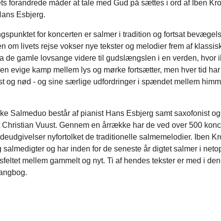
s forandrede måder at tale med Gud på sættes i ord af Iben Kr
Hans Esbjerg.
spunktet for koncerten er salmer i tradition og fortsat bevægels
en om livets rejse vokser nye tekster og melodier frem af klassis
ra de gamle lovsange videre til gudslængslen i en verden, hvor ik
en evige kamp mellem lys og mørke fortsætter, men hver tid har
st og nød - og sine særlige udfordringer i spændet mellem himm
e Salmeduo består af pianist Hans Esbjerg samt saxofonist og
st Christian Vuust. Gennem en årrække har de ved over 500 konc
deudgivelser nyfortolket de traditionelle salmemelodier. Iben Kr
og salmedigter og har inden for de seneste år digtet salmer i neto
eltet mellem gammelt og nyt. Ti af hendes tekster er med i den
angbog.