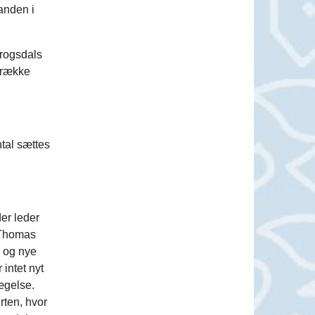
anden i
rogsdals
n række
tal sættes
er leder
r Thomas
k og nye
intet nyt
ægelse.
rten, hvor