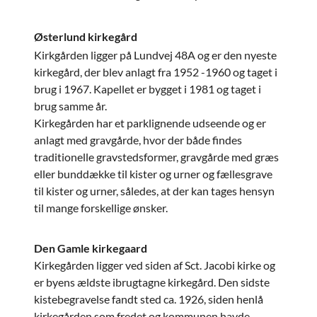
Østerlund kirkegård
Kirkgården ligger på Lundvej 48A og er den nyeste
kirkegård, der blev anlagt fra 1952 -1960 og taget i
brug i 1967. Kapellet er bygget i 1981 og taget i
brug samme år.
Kirkegården har et parklignende udseende og er
anlagt med gravgårde, hvor der både findes
traditionelle gravstedsformer, gravgårde med græs
eller bunddække til kister og urner og fællesgrave
til kister og urner, således, at der kan tages hensyn
til mange forskellige ønsker.
Den Gamle kirkegaard
Kirkegården ligger ved siden af Sct. Jacobi kirke og
er byens ældste ibrugtagne kirkegård. Den sidste
kistebegravelse fandt sted ca. 1926, siden henlå
kirkegården som fredet og kommunen havde