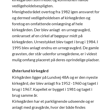
vedligeholdelsespligten.
Menighedsrådet overtog fra 1982 igen ansvaret for
og dermed vedligeholdelsen af kirkegården og
foretog en omfattende omlægning af hele
kirkegården. Der blev anlagt en urnegravgård,
omkranset af en cirkel af bøgepur midt på
kirkegården. Urnestykket blev taget i brug i 1984. I
1995 blev anlagt endnu en urnegravgård. De gamle
gravsten, der står udenfor urnegårdene, er i videst
mulig omfang placeret på deres oprindelige pladser.
Østerlund kirkegård
Kirkgården ligger på Lundvej 48A og er den nyeste
kirkegård, der blev anlagt fra 1952 -1960 og taget i
brug i 1967. Kapellet er bygget i 1981 og taget i
brug samme år.
Kirkegården har et parklignende udseende og er
anlagt med gravgårde, hvor der både findes